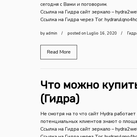
сегодня с Вами и поговорим.
Ссылка на Гидра сайт зеркало – hydra2we
Ссылка на Гидра через Tor: hydrarulqno4ho
by
admin
posted on
Luglio
16
,
2020
Гидр
Read More
Что можно купить
(Гидра)
Не смотря на то что сайт Hydra работает
потенциальных клиентов знают о площа
Ссылка на Гидра сайт зеркало – hydra2we
Ссылка на Гидра через Tor: hydrarulqno4ho