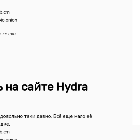
b.cm
io.onion
а ссылка
 на сайте Hydra
 довольно таки давно. Всё еще мало её
дке.
b.cm
io.onion