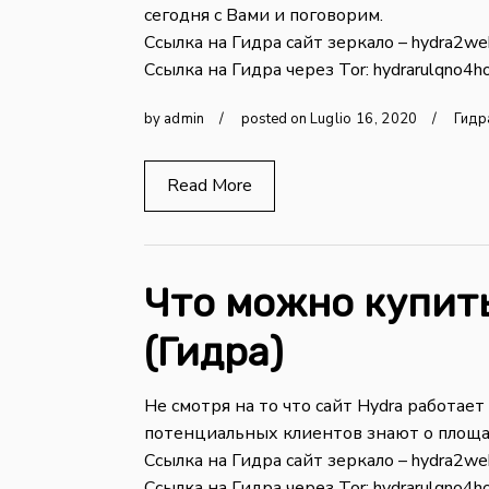
сегодня с Вами и поговорим.
Ссылка на Гидра сайт зеркало – hydra2we
Ссылка на Гидра через Tor: hydrarulqno4ho
by
admin
posted on
Luglio
16
,
2020
Гидр
Read More
Что можно купить
(Гидра)
Не смотря на то что сайт Hydra работает
потенциальных клиентов знают о площа
Ссылка на Гидра сайт зеркало – hydra2we
Ссылка на Гидра через Tor: hydrarulqno4ho