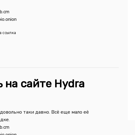
b.cm
io.onion
а ссылка
 на сайте Hydra
 довольно таки давно. Всё еще мало её
дке.
b.cm
io.onion