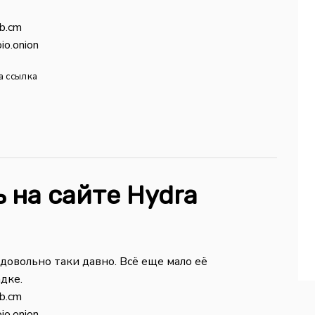
b.cm
io.onion
а ссылка
 на сайте Hydra
 довольно таки давно. Всё еще мало её
дке.
b.cm
io.onion