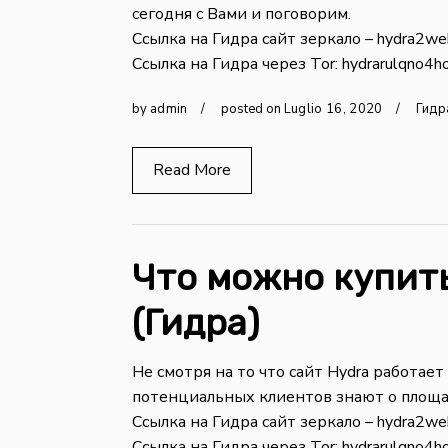
сегодня с Вами и поговорим.
Ссылка на Гидра сайт зеркало – hydra2we
Ссылка на Гидра через Tor: hydrarulqno4ho
by
admin
posted on
Luglio
16
,
2020
Гидр
Read More
Что можно купить
(Гидра)
Не смотря на то что сайт Hydra работает
потенциальных клиентов знают о площа
Ссылка на Гидра сайт зеркало – hydra2we
Ссылка на Гидра через Tor: hydrarulqno4ho