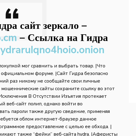
дра сайт зеркало
–
b.cm
–
Ссылка на Гидра
hydrarulqno4hoio.onion
окупкой мог сравнить и выбрать товар. |Что
а официальном форуме. |Сайт Гидра безопасно
шний раз никому не сообщайте свои личные
а мошеннические сайты сохраните ссылку во этот
з Исключения В Отсутствии Изъятия протекает
й веб-сайт полип, однако войти во
ать пароли также другую сведение, применяя
ребуется облом интернет-браузер данное
граммное предоставление с целью ее обхода. |
икают также “фейки” веб-сайта hydra. |Аферисты