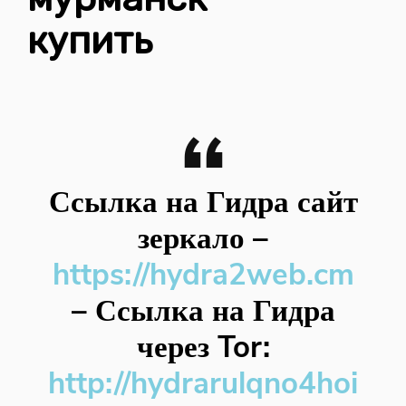
купить
Ссылка на Гидра сайт
зеркало
–
https://hydra2web.cm
–
Ссылка на Гидра
через Tor:
http://hydrarulqno4hoi