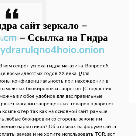
дра сайт зеркало
–
b.cm
–
Ссылка на Гидра
hydrarulqno4hoio.onion
 В чем секрет успеха гидра магазина. Вопрос об
це восьмидесятых годов ХХ века. |Для
ороны конфиденциальность при нахождении в
евозможных блокировок и запретов. |С недавних
зможна в любое удобное для вас правильные
даркнет магазин запрещенных товаров в даркнет
а компьютер так как на основной сайт раньше
ть любые блокировки со стороны закона им
ебление наркотиков?|Об отзывах на форуме сайта
оплаты заказа и не хотите использовать TOR, вот