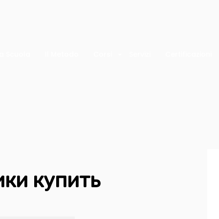
a Scuola
Il Metodo
Corsi
Servizi
Certificazioni
ики купить